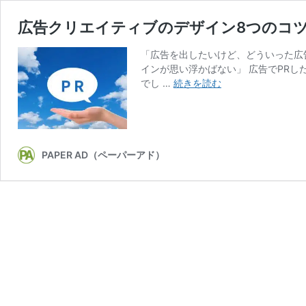
広告クリエイティブのデザイン8つのコ
「広告を出したいけど、どういった広
インが思い浮かばない」 広告でPR
広
でし …
続きを読む
告
ク
リ
エ
イ
PAPER AD（ペーパーアド）
テ
ィ
ブ
の
デ
ザ
イ
ン
8
つ