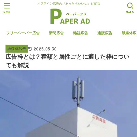
オフライン広告の「あったらいいな」を実現
MENU
SEARCH
フリーペーパー広告
新聞広告
雑誌広告
通販広告
紙媒体広
2025.05.30
紙媒体広告
広告枠とは？種類と属性ごとに適した枠につい
ても解説