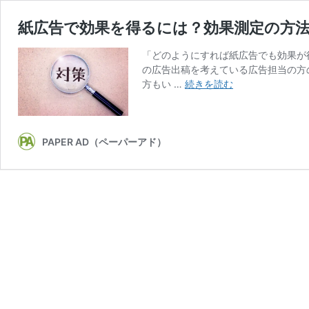
紙広告で効果を得るには？効果測定の方
「どのようにすれば紙広告でも効果が
の広告出稿を考えている広告担当の方
紙
方もい …
続きを読む
広
告
で
効
PAPER AD（ペーパーアド）
果
を
得
る
に
は？
効
果
測
定
の