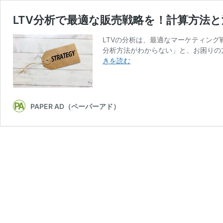
LTV分析で最適な販売戦略を！計算方法
LTVの分析は、最適なマーケティング
分析方法がわからない」と、お困りの方
LTV
きを読む
分
析
で
最
PAPER AD（ペーパーアド）
適
な
販
売
戦
略
を！
計
算
方
法