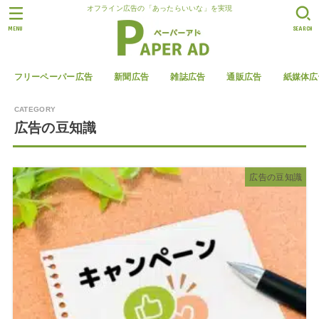
オフライン広告の「あったらいいな」を実現
MENU
SEARCH
フリーペーパー広告
新聞広告
雑誌広告
通販広告
紙媒体広
広告の豆知識
広告の豆知識