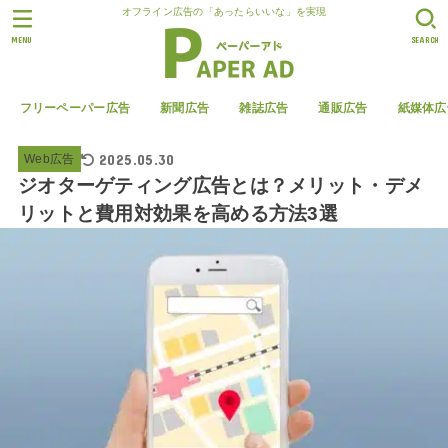
オフライン広告の「あったらいいな」を実現
MENU
SEARCH
フリーペーパー広告
新聞広告
雑誌広告
通販広告
紙媒体広
2025.05.30
Web広告
ジオターゲティング広告とは？メリット・デメ
リットと費用対効果を高める方法3選