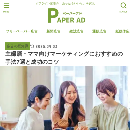
オフライン広告の「あったらいいな」を実現
MENU
SEARCH
フリーペーパー広告
新聞広告
雑誌広告
通販広告
紙媒体広
2025.09.03
広告の豆知識
主婦層・ママ向けマーケティングにおすすめの
手法7選と成功のコツ