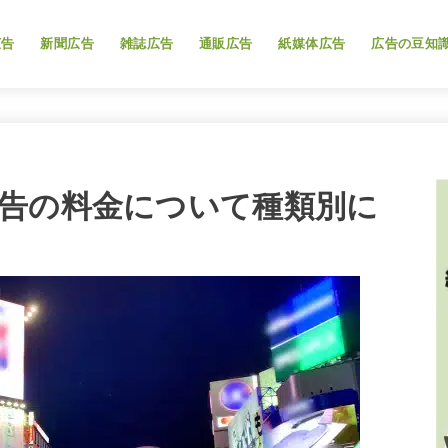
広告
新聞広告
雑誌広告
通販広告
紙媒体広告
広告の豆知
告の料金について種類別に