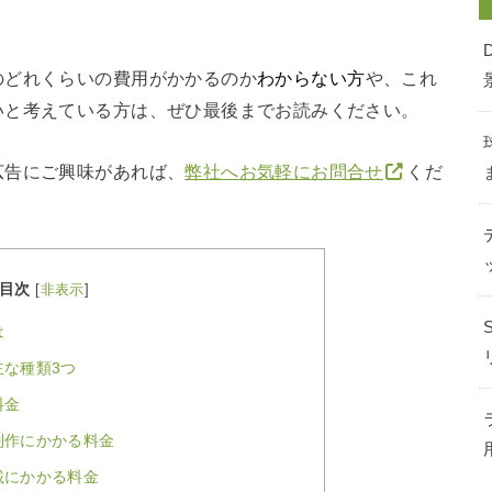
のどれくらいの費用がかかるのか
わからない方
や、これ
いと考えている方は、ぜひ最後までお読みください。
広告にご興味があれば、
弊社へお気軽にお問合せ
くだ
目次
[
非表示
]
は
な種類3つ
料金
制作にかかる料金
載にかかる料金