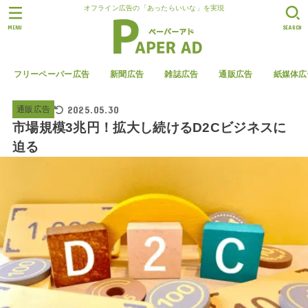
オフライン広告の「あったらいいな」を実現
MENU
SEARCH
フリーペーパー広告
新聞広告
雑誌広告
通販広告
紙媒体広
2025.05.30
通販広告
市場規模3兆円！拡大し続けるD2Cビジネスに
迫る