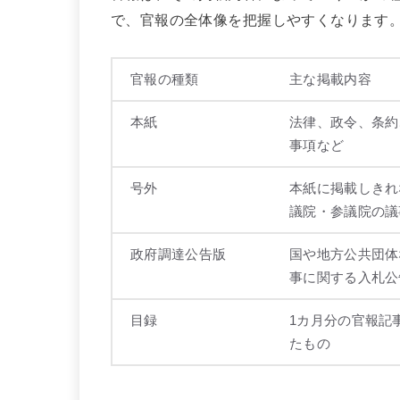
で、官報の全体像を把握しやすくなります
官報の種類
主な掲載内容
本紙
法律、政令、条約
事項など
号外
本紙に掲載しきれ
議院・参議院の議
政府調達公告版
国や地方公共団体
事に関する入札公
目録
1カ月分の官報記
たもの