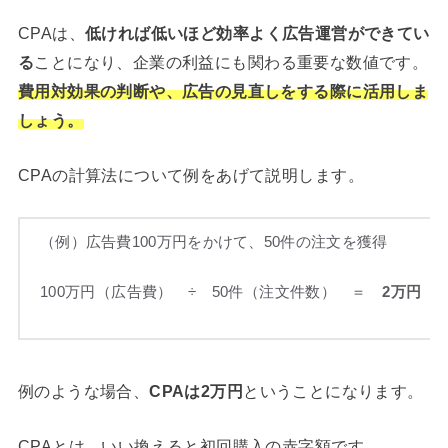
CPAは、
低ければ低いほど効率よく広告運営ができてい
る
ことになり、企業の利益にも関わる重要な数値です。
費用対効果の判断や、広告の見直しをする際に活用しま
しょう。
CPAの計算法について例をあげて説明します。
（例）広告費100万円をかけて、50件の注文を獲得
100万円（広告費） ÷ 50件（注文件数） ＝
2万円（C
例のような場合、
CPAは2万円
ということになります。
CPAとは、いい換えると初回購入の赤字額です。