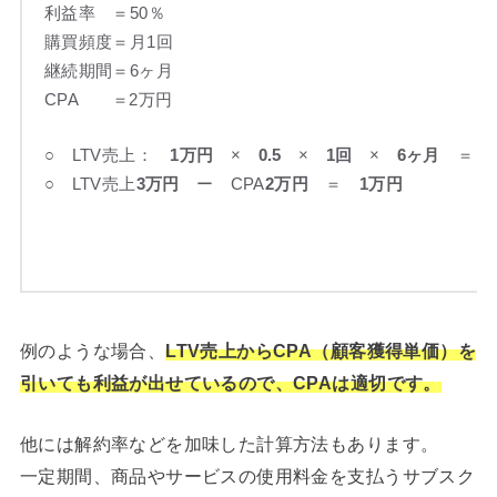
利益率 ＝50％
購買頻度＝月1回
継続期間＝6ヶ月
CPA ＝2万円
○ LTV売上：
1万円
×
0.5
×
1回
×
6ヶ月
＝
3
○ LTV売上
3万円
ー CPA
2万円
＝
1万円
例のような場合、
LTV売上からCPA（顧客獲得単価）を
引いても利益が出せているので、CPAは適切です。
他には解約率などを加味した計算方法もあります。
一定期間、商品やサービスの使用料金を支払うサブスク