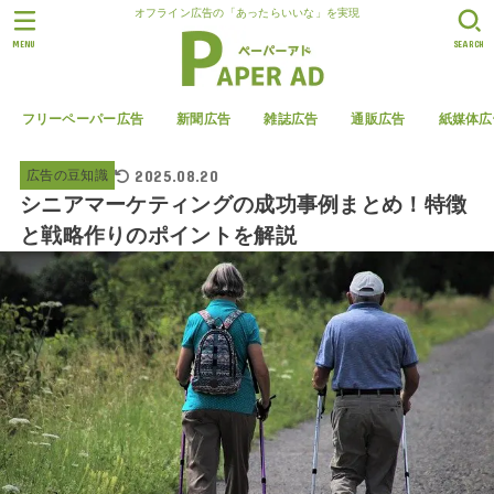
オフライン広告の「あったらいいな」を実現
MENU
SEARCH
フリーペーパー広告
新聞広告
雑誌広告
通販広告
紙媒体広
2025.08.20
広告の豆知識
シニアマーケティングの成功事例まとめ！特徴
と戦略作りのポイントを解説