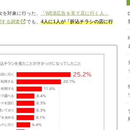
男女を対象に行った、
「WEB広告を見て店に行く人」
関する調査
でも、
4人に1人が「折込チラシの店に行