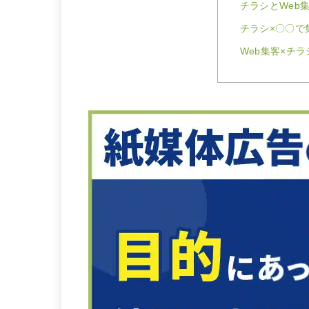
チラシとWeb
チラシ×〇〇で
Web集客×チ